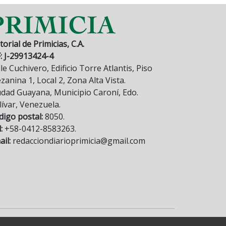
torial de Primicias, C.A.
F: J-29913424-4
le Cuchivero, Edificio Torre Atlantis, Piso
anina 1, Local 2, Zona Alta Vista.
udad Guayana, Municipio Caroní, Edo.
lívar, Venezuela.
digo postal:
8050.
:
+58-0412-8583263.
il:
redacciondiarioprimicia@gmail.com