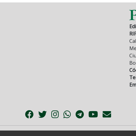
Edi
RI
Cal
Mez
Ci
Bo
Có
Tel
Ema