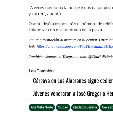
“A veces nos toma la noche y nos da un poco
y correr”, apuntó.
Osorio dejó a disposición el número de telé
colaborar con el alumbrado de la plaza.
Ten la informaci
ón
al instante en tu celular. Únete 
link:
https://chat.whatsapp.com/IVpYB7IsahnE6HB
También estamos en Telegram como @DiarioPrimici
Lea También:
Cárcava en Los Alacranes sigue cedi
Jóvenes veneraron a José Gregorio He
Alta Vista Norte
Ciudad
Ciudad Guayana
Necesi