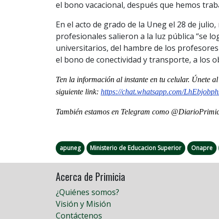
el bono vacacional, después que hemos trab
En el acto de grado de la Uneg el 28 de juli
profesionales salieron a la luz pública “se l
universitarios, del hambre de los profesores
el bono de conectividad y transporte, a los o
Ten la informaci
ón al instante en tu celular. Únete 
siguiente
link
:
https://chat.whatsapp.
com/LhEbjob
También estamos en Telegram como @DiarioPrimici
apuneg
Ministerio de Educacion Superior
Onapre
Acerca de Primicia
¿Quiénes somos?
Visión y Misión
Contáctenos