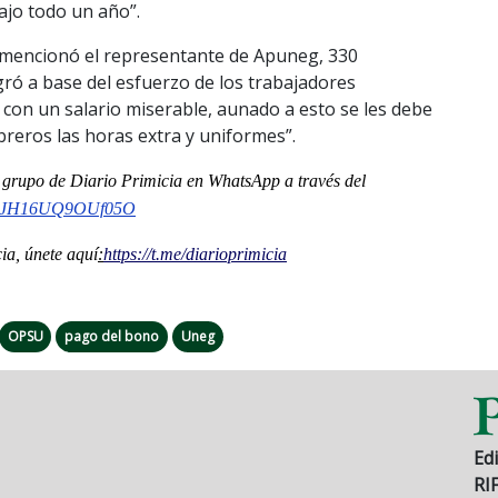
ajo todo un año”.
o, mencionó el representante de Apuneg, 330
ogró a base del esfuerzo de los trabajadores
 con un salario miserable, aunado a esto se les debe
breros las horas extra y uniformes”.
al grupo de Diario Primicia en WhatsApp a través del
phJH16UQ9OUf05O
a, únete aquí
:
https://t.me/
diarioprimicia
OPSU
pago del bono
Uneg
Edi
RI