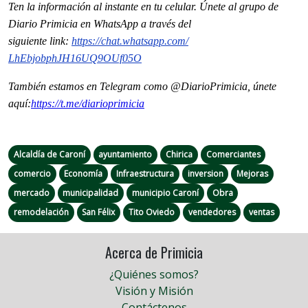
Ten la información al instante en tu celular. Únete al grupo de
Diario Primicia en WhatsApp a través del
siguiente
link
:
https://chat.whatsapp.com/
LhEbjobphJH16UQ9OUf05O
También estamos en Telegram como @DiarioPrimicia, únete
aquí:
https://t.me/
diarioprimicia
Alcaldía de Caroní
ayuntamiento
Chirica
Comerciantes
comercio
Economía
Infraestructura
inversion
Mejoras
mercado
municipalidad
municipio Caroní
Obra
remodelación
San Félix
Tito Oviedo
vendedores
ventas
Acerca de Primicia
¿Quiénes somos?
Visión y Misión
Contáctenos