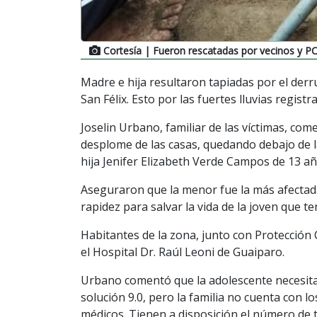
Cortesía
| Fueron rescatadas por vecinos y P
Madre e hija resultaron tapiadas por el der
San Félix. Esto por las fuertes lluvias regist
Joselin Urbano, familiar de las víctimas, co
desplome de las casas, quedando debajo de 
hija Jenifer Elizabeth Verde Campos de 13 añ
Aseguraron que la menor fue la más afectada
rapidez para salvar la vida de la joven que t
Habitantes de la zona, junto con Protección C
el Hospital Dr. Raúl Leoni de Guaiparo.
Urbano comentó que la adolescente necesita
solución 9.0, pero la familia no cuenta con 
médicos. Tienen a disposición el número de