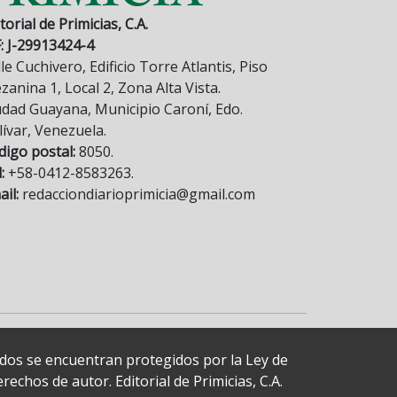
torial de Primicias, C.A.
F: J-29913424-4
le Cuchivero, Edificio Torre Atlantis, Piso
anina 1, Local 2, Zona Alta Vista.
udad Guayana, Municipio Caroní, Edo.
lívar, Venezuela.
digo postal:
8050.
:
+58-0412-8583263.
il:
redacciondiarioprimicia@gmail.com
cados se encuentran protegidos por la Ley de
echos de autor. Editorial de Primicias, C.A.