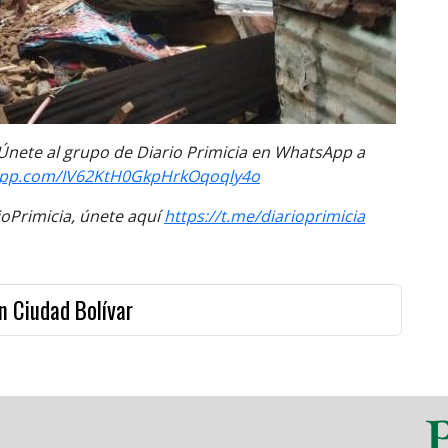
. Únete al grupo de Diario Primicia en WhatsApp a
sapp.com/IV62KtH0GkpHrkOqoqly4o
Primicia, únete aquí
https://t.me/diarioprimicia
n Ciudad Bolívar