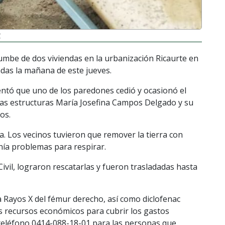
C
rumbe de dos viviendas en la urbanización Ricaurte en
radas la mañana de este jueves.
mentó que uno de los paredones cedió y ocasionó el
las estructuras María Josefina Campos Delgado y su
os.
. Los vecinos tuvieron que remover la tierra con
enía problemas para respirar.
ivil, lograron rescatarlas y fueron trasladadas hasta
 Rayos X del fémur derecho, así como diclofenac
los recursos económicos para cubrir los gastos
 teléfono 0414-088-18-01 para las personas que