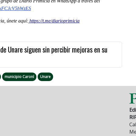
al grupo de Diario Primicia en WhatsApp a través del
nxFCJcV5hWzES
a, únete aquí:
https://t.me/diarioprimicia
e Unare siguen sin percibir mejoras en su
municipio Caroní
Unare
Edi
RI
Cal
Mez