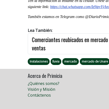
Ten la información al instante en tu celular. Únete 
siguiente
link
:
https://chat.whatsapp.com/
Iz9ipvYjA
También estamos en Telegram como @DiarioPrimici
Lea También:
Comerciantes reubicados en mercado d
ventas
Instalaciones
lluvia
mercado
mercado de Unare
Acerca de Primicia
¿Quiénes somos?
Visión y Misión
Contáctenos