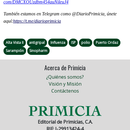
com/DMCXOUzdbm454auNileuJ4
También estamos en Telegram como @DiarioPrimicia, únete
aquí:
https://t.me/
diarioprimicia
Alta Vista II
antigripal
Influenza
ISP
polio
Puerto Ordaz
Sarampión
Sinopharm
Acerca de Primicia
¿Quiénes somos?
Visión y Misión
Contáctenos
Editorial de Primicias, C.A.
RIF: J-29913424-4