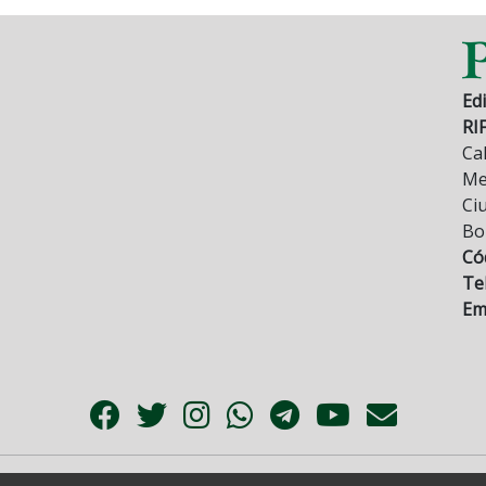
Edi
RI
Cal
Mez
Ci
Bo
Có
Tel
Ema