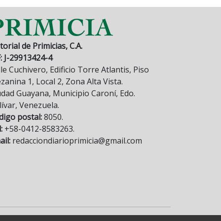
torial de Primicias, C.A.
F: J-29913424-4
le Cuchivero, Edificio Torre Atlantis, Piso
anina 1, Local 2, Zona Alta Vista.
udad Guayana, Municipio Caroní, Edo.
lívar, Venezuela.
digo postal:
8050.
:
+58-0412-8583263.
il:
redacciondiarioprimicia@gmail.com