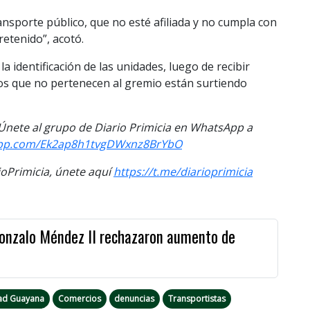
nsporte público, que no esté afiliada y no cumpla con
 retenido”, acotó.
 identificación de las unidades, luego de recibir
los que no pertenecen al gremio están surtiendo
. Únete al grupo de Diario Primicia en WhatsApp a
sapp.com/Ek2ap8h1tvgDWxnz8BrYbO
Primicia, únete aquí
https://t.me/diarioprimicia
Gonzalo Méndez II rechazaron aumento de
ad Guayana
Comercios
denuncias
Transportistas