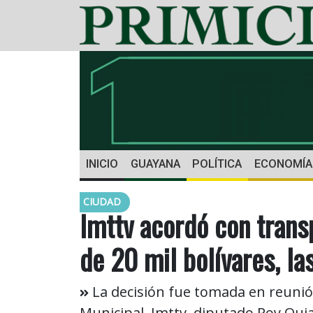
INICIO
GUAYANA
POLÍTICA
ECONOMÍA
CIUDAD
Imttv acordó con transp
de 20 mil bolívares, la
La decisión fue tomada en reunión
Municipal, Imttv, diputado Roy Quia