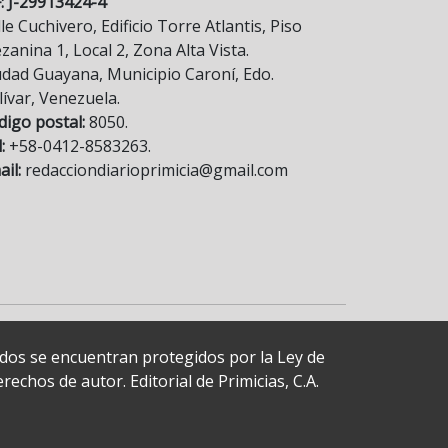
F: J-29913424-4
le Cuchivero, Edificio Torre Atlantis, Piso
anina 1, Local 2, Zona Alta Vista.
udad Guayana, Municipio Caroní, Edo.
lívar, Venezuela.
digo postal:
8050.
:
+58-0412-8583263.
il:
redacciondiarioprimicia@gmail.com
cados se encuentran protegidos por la Ley de
echos de autor. Editorial de Primicias, C.A.