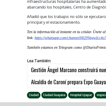
infraestructuras hospitalarias ha aumentado,
abarcando los hospitales, Centro de Diagnóst
Añadió que los trabajos no sólo se ejecutaron
principal y el estacionamiento.
Ten la informaci
ón al instante en tu celular. Únete a
link:
https://whatsapp.com/channel/0029VagwIcc4
También estamos en Telegram como @DiarioPrimici
Lea También:
Gestión Ángel Marcano construirá nu
Alcaldía de Caroní prepara Expo Guaya
Ciudad
Ciudad Guayana
Hospital Uyapar
inspec