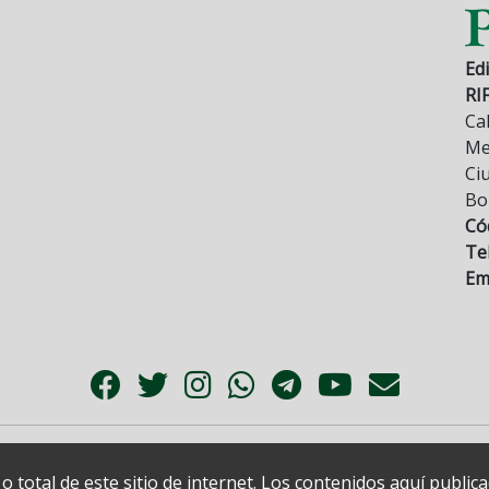
Edi
RI
Cal
Mez
Ci
Bo
Có
Tel
Ema
 total de este sitio de internet. Los contenidos aquí publi