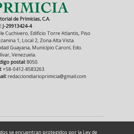
torial de Primicias, C.A.
F: J-29913424-4
le Cuchivero, Edificio Torre Atlantis, Piso
anina 1, Local 2, Zona Alta Vista.
udad Guayana, Municipio Caroní, Edo.
lívar, Venezuela.
digo postal:
8050.
:
+58-0412-8583263.
il:
redacciondiarioprimicia@gmail.com
cados se encuentran protegidos por la Ley de