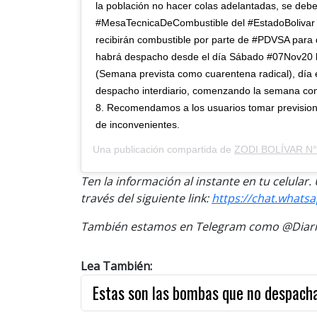
la población no hacer colas adelantadas, se debe
#MesaTecnicaDeCombustible del #EstadoBolivar 
recibirán combustible por parte de #PDVSA para 
habrá despacho desde el día Sábado #07Nov20 
(Semana prevista como cuarentena radical), día 
despacho interdiario, comenzando la semana con 
8. Recomendamos a los usuarios tomar previsione
de inconvenientes.
Una publicación compartida de
ZODI BOLÍVAR N°
Ten la información al instante en tu celular
través del siguiente link:
https://chat.whats
También estamos en Telegram como @Diario
Lea También:
Estas son las bombas que no despach