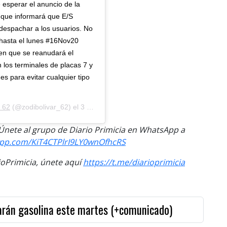
 esperar el anuncio de la
que informará que E/S
despachar a los usuarios. No
hasta el lunes #16Nov20
en que se reanudará el
los terminales de placas 7 y
s para evitar cualquier tipo
 62
(@zodibolivar_62) el
3 Nov, 2020 a las 7:43 PST
. Únete al grupo de Diario Primicia en WhatsApp a
app.com/KiT4CTPlrI9LY0wnOfhcRS
Primicia, únete aquí
https://t.me/diarioprimicia
arán gasolina este martes (+comunicado)