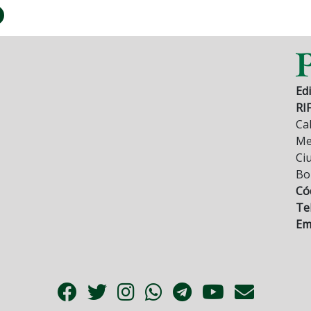
Edi
RI
Cal
Mez
Ci
Bo
Có
Tel
Ema