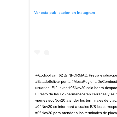
Ver esta publicación en Instagram
@zodibolivar_62 ⚠️INFORMA⚠️ Previa evaluación 
#EstadoBolivar por la #MesaRegionalDeCombustib
usuarios: El Jueves #05Nov20 solo habrá despach
El resto de las E/S permanecerán cerradas y se 
viernes #06Nov20 atender los terminales de placa
#04Nov20 se informará a cuales E/S les correspon
#06Nov20 para atender a los terminales de placa