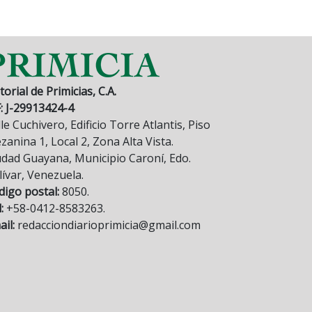
torial de Primicias, C.A.
F: J-29913424-4
le Cuchivero, Edificio Torre Atlantis, Piso
anina 1, Local 2, Zona Alta Vista.
udad Guayana, Municipio Caroní, Edo.
lívar, Venezuela.
digo postal:
8050.
:
+58-0412-8583263.
il:
redacciondiarioprimicia@gmail.com