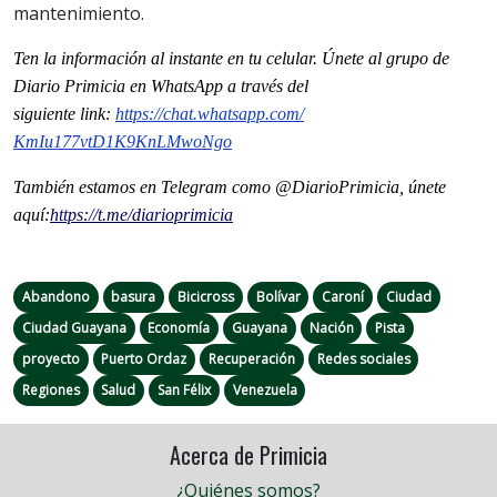
mantenimiento.
Ten la información al instante en tu celular. Únete al grupo de
Diario Primicia en WhatsApp a través del
siguiente
link
:
https://chat.whatsapp.com/
KmIu177vtD1K9KnLMwoNgo
También estamos en Telegram como @DiarioPrimicia, únete
aquí:
https://t.me/
diarioprimicia
Abandono
basura
Bicicross
Bolívar
Caroní
Ciudad
Ciudad Guayana
Economía
Guayana
Nación
Pista
proyecto
Puerto Ordaz
Recuperación
Redes sociales
Regiones
Salud
San Félix
Venezuela
Acerca de Primicia
¿Quiénes somos?