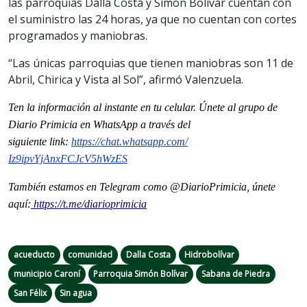
las parroquias Dalla Costa y Simón Bolívar cuentan con
el suministro las 24 horas, ya que no cuentan con cortes
programados y maniobras.
“Las únicas parroquias que tienen maniobras son 11 de
Abril, Chirica y Vista al Sol”, afirmó Valenzuela.
Ten la información al instante en tu celular. Únete al grupo de
Diario Primicia en WhatsApp a través del
siguiente
link
:
https://chat.whatsapp.com/
Iz9ipvYjAnxFCJcV5hWzES
También estamos en Telegram como @DiarioPrimicia, únete
aquí:
https://t.me/diarioprimicia
acueducto
comunidad
Dalla Costa
Hidrobolívar
municipio Caroní
Parroquia Simón Bolívar
Sabana de Piedra
San Félix
Sin agua