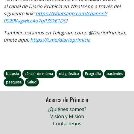
al
canal
de Diario Primicia en WhatsApp a través del
siguiente link:
https://
whatsapp.com/channel/
0029VagwIcc4o7qP30kE1D0J
También estamos en Telegram como @DiarioPrimicia,
únete aquí:
https://t.me/
diarioprimicia
biopsia
cáncer de mama
diagnóstico
Ecografía
pacientes
pesquisa
Salud
Acerca de Primicia
¿Quiénes somos?
Visión y Misión
Contáctenos