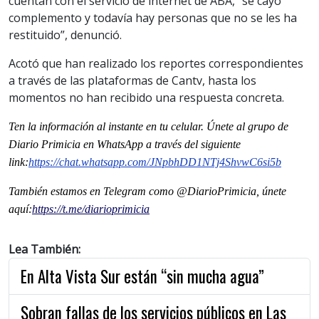
cuentan con el servicio de internet de ABA, “se cayó
complemento y todavía hay personas que no se les ha
restituido”, denunció.
Acotó que han realizado los reportes correspondientes
a través de las plataformas de Cantv, hasta los
momentos no han recibido una respuesta concreta.
Ten la informaci
ón al instante en tu celular. Únete al grupo de
Diario Primicia en WhatsApp a través del siguiente
link:
https://chat.whatsapp.com/JNpbhDD1NTj4ShvwC6si5b
También estamos en Telegram como @DiarioPrimicia, únete
aquí:
https://t.me/diarioprimicia
Lea También:
En Alta Vista Sur están “sin mucha agua”
Sobran fallas de los servicios públicos en Las