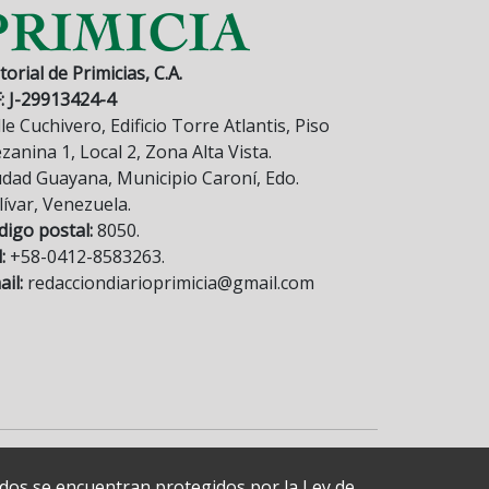
torial de Primicias, C.A.
F: J-29913424-4
le Cuchivero, Edificio Torre Atlantis, Piso
anina 1, Local 2, Zona Alta Vista.
udad Guayana, Municipio Caroní, Edo.
lívar, Venezuela.
digo postal:
8050.
:
+58-0412-8583263.
il:
redacciondiarioprimicia@gmail.com
cados se encuentran protegidos por la Ley de