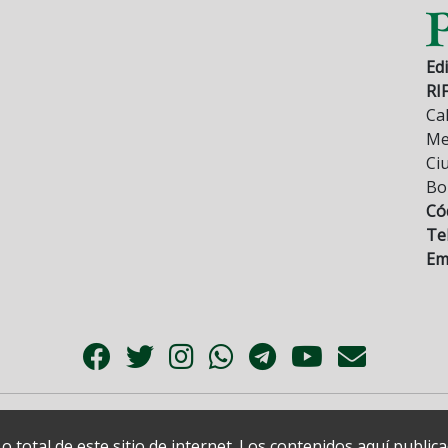
Edi
RI
Cal
Mez
Ci
Bo
Có
Tel
Ema
 total de este sitio de internet. Los contenidos aquí publi