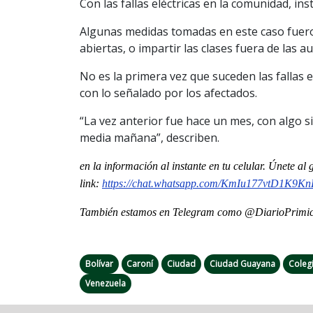
Con las fallas eléctricas en la comunidad, in
Algunas medidas tomadas en este caso fuer
abiertas, o impartir las clases fuera de las a
No es la primera vez que suceden las fallas 
con lo señalado por los afectados.
“La vez anterior fue hace un mes, con algo s
media mañana”, describen.
en la información al instante en tu celular. Únete a
link:
https://chat.whatsapp.com/
KmIu177vtD1K9K
También estamos en Telegram como @DiarioPrimici
Bolívar
Caroní
Ciudad
Ciudad Guayana
Coleg
Venezuela