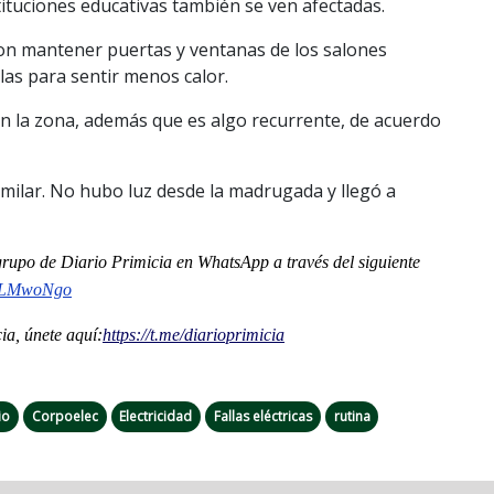
stituciones educativas también se ven afectadas.
on mantener puertas y ventanas de los salones
ulas para sentir menos calor.
en la zona, además que es algo recurrente, de acuerdo
imilar. No hubo luz desde la madrugada y llegó a
l grupo de Diario Primicia en WhatsApp a través del siguiente
nLMwoNgo
a, únete aquí:
https://t.me/
diarioprimicia
io
Corpoelec
Electricidad
Fallas eléctricas
rutina