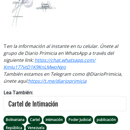
T
en la información al instante en tu celular. Únete al
grupo de Diario Primicia en WhatsApp a través del
siguiente link:
https://chat.whatsapp.com/
KmIu177vtD1K9KnLMwoNgo
También estamos en Telegram como @DiarioPrimicia,
únete aquí:
https://t.me/
diarioprimicia
Lea También:
Cartel de Intimación
Bolivariana
Cartel
intimación
Poder Judicial
publicación
República
Venezuela