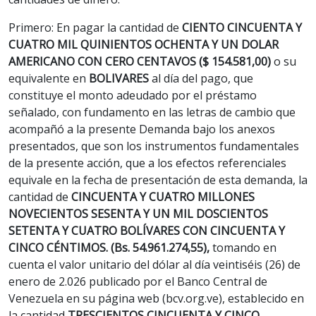
Primero: En pagar la cantidad de
CIENTO CINCUENTA Y
CUATRO MIL QUINIENTOS OCHENTA Y UN DOLAR
AMERICANO CON CERO CENTAVOS ($ 154.581,00)
o su
equivalente en
BOLIVARES
al día del pago, que
constituye el monto adeudado por el préstamo
señalado, con fundamento en las letras de cambio que
acompañó a la presente Demanda bajo los anexos
presentados, que son los instrumentos fundamentales
de la presente acción, que a los efectos referenciales
equivale en la fecha de presentación de esta demanda, la
cantidad de
CINCUENTA Y CUATRO MILLONES
NOVECIENTOS SESENTA Y UN MIL DOSCIENTOS
SETENTA Y CUATRO BOLÍVARES CON CINCUENTA Y
CINCO CÉNTIMOS. (Bs. 54.961.274,55),
tomando en
cuenta el valor unitario del dólar al día veintiséis (26) de
enero de 2.026 publicado por el Banco Central de
Venezuela en su página web (bcv.org.ve), establecido en
la cantidad
TRESCIENTOS CINCUENTA Y CINCO