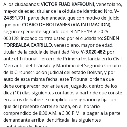
A los ciudadanos:
VICTOR FUAD KAFROUNI
, venezolano,
mayor de edad, titular de la cédula de identidad Nro.
V-
24.891.70
1, parte demandada, que con motivo del juicio
que por:
COBRO DE BOLIVARES (VIA INTIMACION)
,
según expediente signado con el N° FH19-V-2025-
000128; incoado contra usted por el ciudadano:
SENEN
TORREALBA CARRILLO
, venezolano, mayor de edad,
titular de la cédula de identidad Nro.
V-3.020.482
; por
ante el Tribunal Tercero de Primera Instancia en lo Civil,
Mercantil, del Tránsito y Marítimo del Segundo Circuito
de la Circunscripción Judicial del estado Bolívar, y por
auto de esta misma fecha, este Tribunal ordena que
debe comparecer por ante ese Juzgado, dentro de los
diez (10) días siguientes contados a partir de que conste
en autos de haberse cumplido consignación y fijación
que del presente cartel se haga, en el horario
comprendido de 8:30 A.M. a 3:30 P.M., a pagar a la parte
demandante arriba identificada, las siguientes
cantidades de dinero: