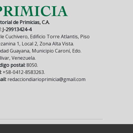
torial de Primicias, C.A.
F: J-29913424-4
le Cuchivero, Edificio Torre Atlantis, Piso
anina 1, Local 2, Zona Alta Vista.
udad Guayana, Municipio Caroní, Edo.
lívar, Venezuela.
digo postal:
8050.
:
+58-0412-8583263.
il:
redacciondiarioprimicia@gmail.com