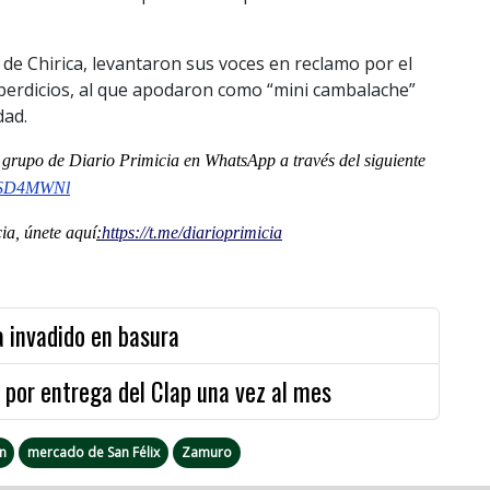
 de Chirica, levantaron sus voces en reclamo por el
sperdicios, al que apodaron como “mini cambalache”
dad.
al grupo de Diario Primicia en WhatsApp a través del siguiente
ywSD4MWNl
a, únete aquí
:
https://t.me/diarioprimicia
a invadido en basura
por entrega del Clap una vez al mes
n
mercado de San Félix
Zamuro