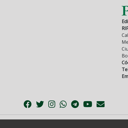
Edi
RI
Cal
Mez
Ci
Bo
Có
Tel
Ema