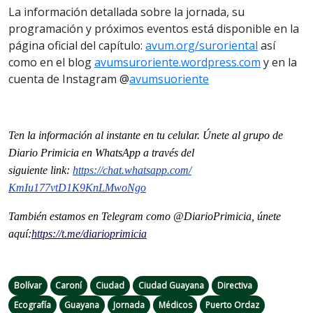
La información detallada sobre la jornada, su
programación y próximos eventos está disponible en la
página oficial del capítulo:
avum.org/suroriental
así
como en el blog
avumsuroriente.wordpress.com
y en la
cuenta de Instagram @
avumsuoriente
Ten la información al instante en tu celular. Únete al grupo de
Diario Primicia en WhatsApp a través del
siguiente
link
:
https://chat.whatsapp.com/
KmIu177vtD1K9KnLMwoNgo
También estamos en Telegram como @DiarioPrimicia, únete
aquí:
https://t.me/
diarioprimicia
Bolívar
Caroní
Ciudad
Ciudad Guayana
Directiva
Ecografía
Guayana
Jornada
Médicos
Puerto Ordaz