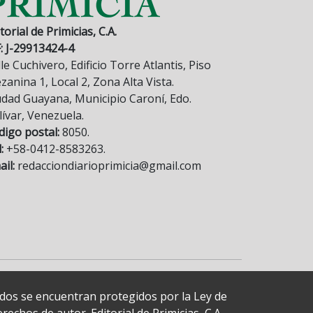
torial de Primicias, C.A.
F: J-29913424-4
le Cuchivero, Edificio Torre Atlantis, Piso
anina 1, Local 2, Zona Alta Vista.
udad Guayana, Municipio Caroní, Edo.
lívar, Venezuela.
digo postal:
8050.
:
+58-0412-8583263.
il:
redacciondiarioprimicia@gmail.com
cados se encuentran protegidos por la Ley de
echos de autor. Editorial de Primicias, C.A.