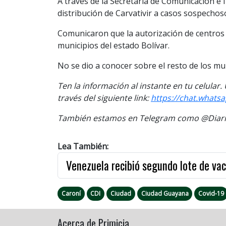
A través de la Secretaría de Comunicación e 
distribución de Carvativir a casos sospechos
Comunicaron que la autorización de centros
municipios del estado Bolívar.
No se dio a conocer sobre el resto de los mun
Ten la información al instante en tu celular
través del siguiente link:
https://chat.what
También estamos en Telegram como @Diario
Lea También:
Venezuela recibió segundo lote de va
Caroní
CDI
Ciudad
Ciudad Guayana
Covid-19
Acerca de Primicia