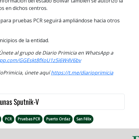
Información del estado Bolívar también se autorizó la
os en dichos centros.
 para pruebas PCR seguirá ampliándose hacia otros
icipios de la entidad.
. Únete al grupo de Diario Primicia en WhatsApp a
sapp.com/GGEskt8fXoU1z5i6W4V6bv
Primicia, únete aquí
https://t.me/diarioprimicia
cunas Sputnik-V
PCR
Pruebas PCR
Puerto Ordaz
San Félix