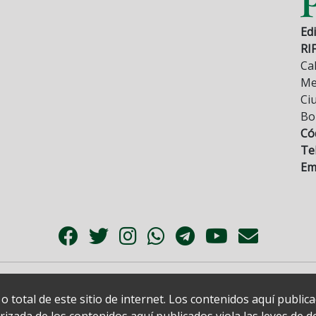
Edi
RI
Cal
Mez
Ci
Bo
Có
Tel
Ema
 total de este sitio de internet. Los contenidos aquí publi
zada de los contenidos aquí publicados viola las leyes de der