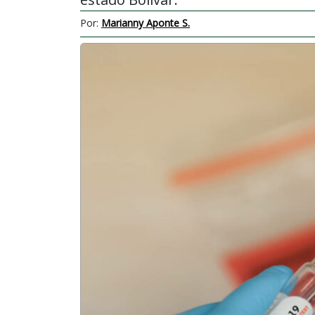
Por:
Marianny Aponte S.