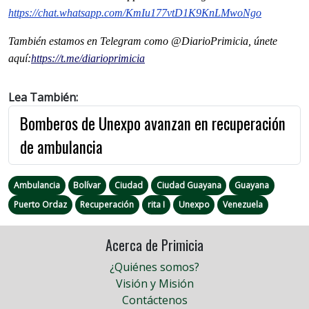
https://chat.whatsapp.com/
KmIu177vtD1K9KnLMwoNgo
También estamos en Telegram como @DiarioPrimicia, únete
aquí:
https://t.me/
diarioprimicia
Lea También:
Bomberos de Unexpo avanzan en recuperación
de ambulancia
Ambulancia
Bolívar
Ciudad
Ciudad Guayana
Guayana
Puerto Ordaz
Recuperación
rita I
Unexpo
Venezuela
Acerca de Primicia
¿Quiénes somos?
Visión y Misión
Contáctenos