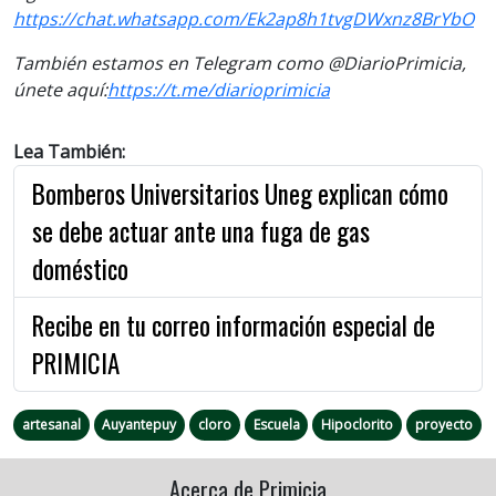
https://chat.whatsapp.com/Ek2ap8h1tvgDWxnz8BrYbO
También estamos en Telegram como @DiarioPrimicia,
únete aquí:
https://t.me/diarioprimicia
Lea También:
Bomberos Universitarios Uneg explican cómo
se debe actuar ante una fuga de gas
doméstico
Recibe en tu correo información especial de
PRIMICIA
artesanal
Auyantepuy
cloro
Escuela
Hipoclorito
proyecto
Acerca de Primicia