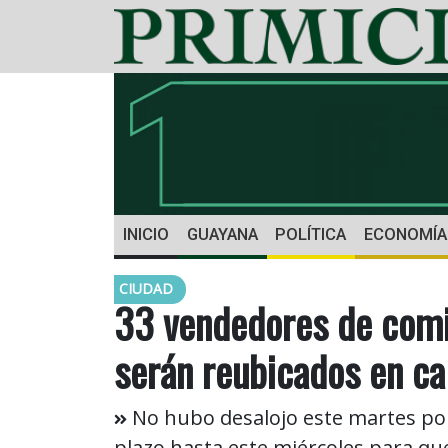
INICIO
GUAYANA
POLÍTICA
ECONOMÍA
CIUDAD
33 vendedores de comi
serán reubicados en cal
No hubo desalojo este martes por
plazo hasta este miércoles para q