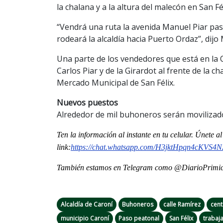
la chalana y a la altura del malecón en San F
“Vendrá una ruta la avenida Manuel Piar pasa
rodeará la alcaldía hacia Puerto Ordaz”, dijo
Una parte de los vendedores que está en la 
Carlos Piar y de la Girardot al frente de la 
Mercado Municipal de San Félix.
Nuevos puestos
Alrededor de mil buhoneros serán movilizado
Ten la informaci
ón al instante en tu celular. Únete 
link:
https://chat.whatsapp.
com/H3jktHpqn4cKVS4N
También estamos en Telegram como @DiarioPrimici
Alcaldía de Caroní
Buhoneros
calle Ramírez
cent
municipio Caroní
Paso peatonal
San Félix
trabaj