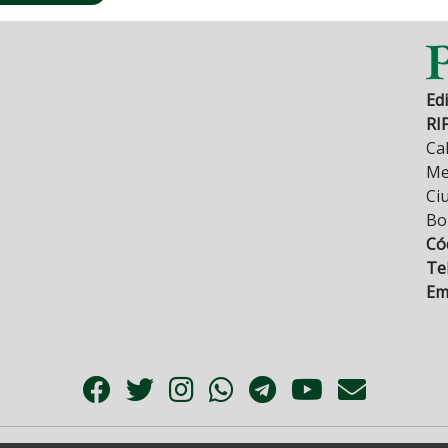
Edi
RI
Cal
Mez
Ci
Bo
Có
Tel
Ema