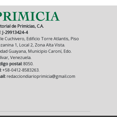
torial de Primicias, C.A.
F: J-29913424-4
le Cuchivero, Edificio Torre Atlantis, Piso
anina 1, Local 2, Zona Alta Vista.
udad Guayana, Municipio Caroní, Edo.
lívar, Venezuela.
digo postal:
8050.
:
+58-0412-8583263.
il:
redacciondiarioprimicia@gmail.com