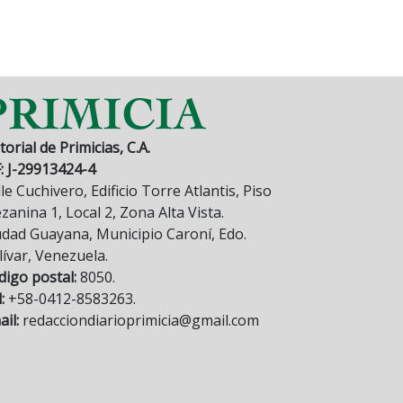
torial de Primicias, C.A.
F: J-29913424-4
le Cuchivero, Edificio Torre Atlantis, Piso
anina 1, Local 2, Zona Alta Vista.
udad Guayana, Municipio Caroní, Edo.
lívar, Venezuela.
digo postal:
8050.
:
+58-0412-8583263.
il:
redacciondiarioprimicia@gmail.com