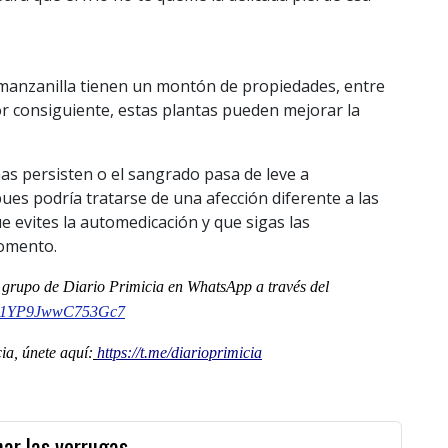
a manzanilla tienen un montón de propiedades, entre
Por consiguiente, estas plantas pueden mejorar la
as persisten o el sangrado pasa de leve a
es podría tratarse de una afección diferente a las
evites la automedicación y que sigas las
momento.
al grupo de Diario Primicia en WhatsApp a través del
F1YP9JwwC753Gc7
a, únete aquí:
https://t.me/diarioprimicia
ar las verrugas