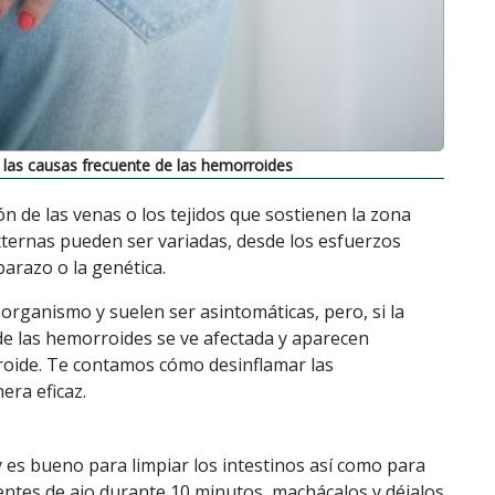
 las causas frecuente de las hemorroides
n de las venas o los tejidos que sostienen la zona
xternas pueden ser variadas, desde los esfuerzos
barazo o la genética.
rganismo y suelen ser asintomáticas, pero, si la
 de las hemorroides se ve afectada y aparecen
roide. Te contamos cómo desinflamar las
ra eficaz.
y es bueno para limpiar los intestinos así como para
dientes de ajo durante 10 minutos, machácalos y déjalos