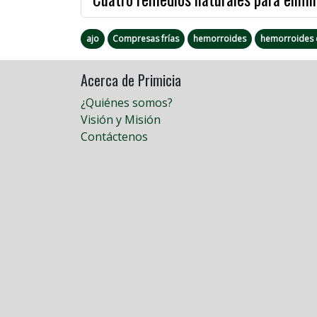
ajo
Compresas frías
hemorroides
hemorroides 
Acerca de Primicia
¿Quiénes somos?
Visión y Misión
Contáctenos