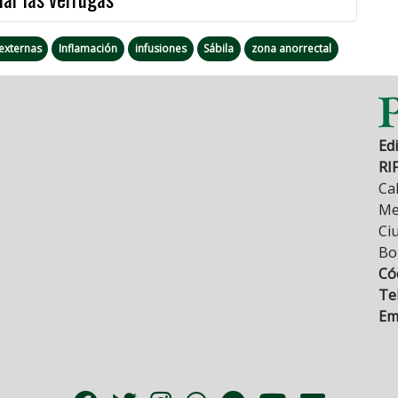
externas
Inflamación
infusiones
Sábila
zona anorrectal
Edi
RI
Cal
Mez
Ci
Bo
Có
Tel
Ema