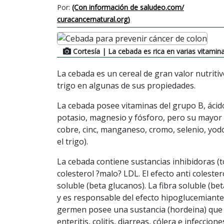
Por:
(Con información de saludeo.com/
curacancernatural.org)
Cortesía
| La cebada es rica en varias vitamin
La cebada es un cereal de gran valor nutritiv
trigo en algunas de sus propiedades.
La cebada posee vitaminas del grupo B, ácido
potasio, magnesio y fósforo, pero su mayor v
cobre, cinc, manganeso, cromo, selenio, yodo
el trigo).
La cebada contiene sustancias inhibidoras (
colesterol ?malo? LDL. El efecto anti coleste
soluble (beta glucanos). La fibra soluble (be
y es responsable del efecto hipoglucemiante
germen posee una sustancia (hordeina) que a
enteritis, colitis, diarreas, cólera e infeccion