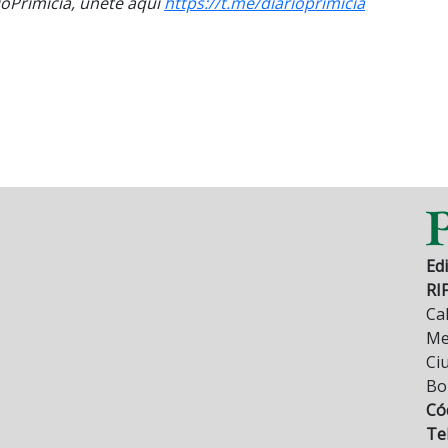
Primicia, únete aquí
https://t.me/diarioprimicia
Edi
RI
Cal
Mez
Ci
Bo
Có
Tel