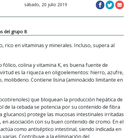
sábado, 20 julio 2019
as del grupo B
o, rico en vitaminas y minerales. Incluso, supera al
 fólico, colina y vitamina K, es buena fuente de
irtud es la riqueza en oligoelementos: hierro, azufre,
, molibdeno. Contiene lisina (aminoácido limitante en
tocotirenoles) que bloquean la producción hepática de
rol de la cebada se potencia por su contenido de fibra
ta glucanos) protege las mucosas intestinales irritadas
, en asociación con su buen contenido de cromo. En el
ctúa como antiséptico intestinal, siendo indicada en
es varias. Contribuye a la eliminación del