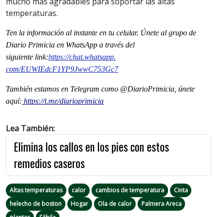
mucho más agradables para soportar las altas
temperaturas.
Ten la información al instante en tu celular. Únete al grupo de
Diario Primicia en WhatsApp a través del
siguiente
link
:
https://chat.whatsapp.
com/EUWIEdcF1YP9JwwC753Gc7
También estamos en Telegram como @DiarioPrimicia, únete
aquí:
https://t.me/diarioprimicia
Lea También:
Elimina los callos en los pies con estos
remedios caseros
Altas temperaturas
calor
cambios de temperatura
Cinta
helecho de boston
Hogar
Ola de calor
Palmera Areca