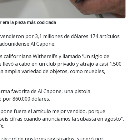
r era la pieza más codiciada
vendieron por 3,1 millones de dólares 174 artículos
tadounidense Al Capone.
 californiana Witherell’s y llamado ‘Un siglo de
 llevó a cabo en un club privado y atrajo a casi 1.500
na amplia variedad de objetos, como muebles,
arma favorita de Al Capone, una pistola
ó por 860.000 dólares.
pone fuera el artículo mejor vendido, porque
 seis cifras cuando anunciamos la subasta en agosto”,
s.
ro récord de postores registrados, superó por