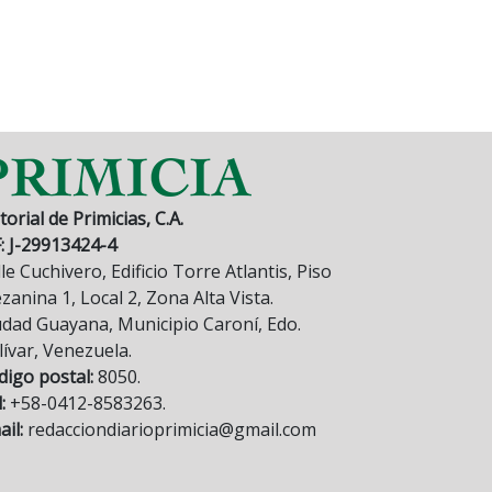
torial de Primicias, C.A.
F: J-29913424-4
le Cuchivero, Edificio Torre Atlantis, Piso
anina 1, Local 2, Zona Alta Vista.
udad Guayana, Municipio Caroní, Edo.
lívar, Venezuela.
digo postal:
8050.
:
+58-0412-8583263.
il:
redacciondiarioprimicia@gmail.com