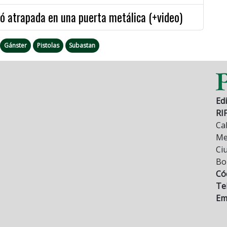
ó atrapada en una puerta metálica (+video)
Gánster
Pistolas
Subastan
Edi
RI
Cal
Mez
Ci
Bo
Có
Tel
Ema