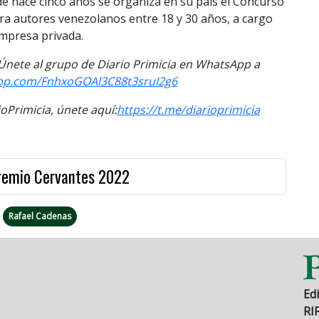
de hace cinco años se organiza en su país el Concurso
ra autores venezolanos entre 18 y 30 años, a cargo
empresa privada.
. Únete al grupo de Diario Primicia en WhatsApp a
app.com/FnhxoGOAl3C88t3sruI2g6
Primicia, únete aquí:
https://t.me/diarioprimicia
Premio Cervantes 2022
Rafael Cadenas
Edi
RI