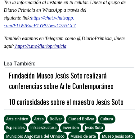
Ten la información al instante en tu celular. Únete al grupo de
Diario Primicia en WhatsApp a través del
siguiente
link
:
https://chat.whatsapp.
com/EUWIEdcF1YP9JwwC753Gc7
También estamos en Telegram como @DiarioPrimicia, únete
aquí:
https://t.me/diarioprimicia
Lea También:
Fundación Museo Jesús Soto realizará
conferencias sobre Arte Contemporáneo
10 curiosidades sobre el maestro Jesús Soto
Arte cinético
Artes
Bolívar
Ciudad Bolívar
Cultura
Especiales
Infraestructura
inversion
Jesús Soto
Municipio Angostura del Orinoco
Museo de arte
Museo Jesús Soto