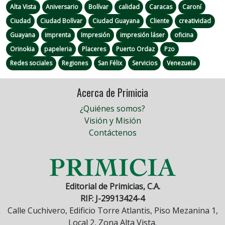
Alta Vista
Aniversario
Bolívar
calidad
Caracas
Caroní
Ciudad
Ciudad Bolívar
Ciudad Guayana
Cliente
creatividad
Guayana
imprenta
Impresión
impresión láser
oficina
Orinokia
papeleria
Placeres
Puerto Ordaz
Pzo
Redes sociales
Regiones
San Félix
Servicios
Venezuela
Acerca de Primicia
¿Quiénes somos?
Visión y Misión
Contáctenos
Editorial de Primicias, C.A.
RIF: J-29913424-4
Calle Cuchivero, Edificio Torre Atlantis, Piso Mezanina 1,
Local 2, Zona Alta Vista.