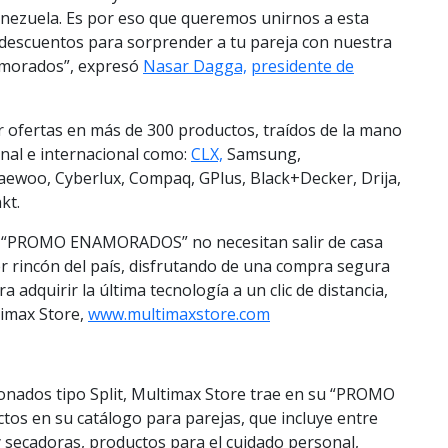
enezuela. Es por eso que queremos unirnos a esta
 descuentos para sorprender a tu pareja con nuestra
namorados”, expresó
Nasar Dagga,
presidente de
 ofertas en más de 300 productos, traídos de la mano
nal e internacional como:
CLX,
Samsung,
aewoo, Cyberlux, Compaq, GPlus, Black+Decker, Drija,
kt.
 la “PROMO ENAMORADOS” no necesitan salir de casa
ier rincón del país, disfrutando de una compra segura
 adquirir la última tecnología a un clic de distancia,
timax Store,
www.multimaxstore.com
onados tipo Split, Multimax Store trae en su “PROMO
s en su catálogo para parejas, que incluye entre
y secadoras, productos para el cuidado personal,