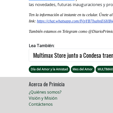
las novedades, futuras inauguraciones y pr
Ten la informaci
ón al instante en tu celular. Únete 
link:
https://chat.whatsapp.com/IVpYB7IsahnE6HB
También estamos en Telegram como @DiarioPrimici
Lea También:
Multimax Store junto a Condesa traen 
Día del Amor y la Amistad
Mes del Amor
MULTIMAX
Acerca de Primicia
¿Quiénes somos?
Visión y Misión
Contáctenos