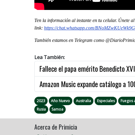
Ten la información al instante en tu celular. Únete 
link:
https://chat.whatsapp.com/BNoMZwKUeWk9G
También estamos en Telegram como @DiarioPrimici
Lea También:
Fallece el papa emérito Benedicto XVI
Amazon Music expande catálogo a 100
2023
Año Nuevo
Australia
Especiales
Fuegos a
Rusia
Samoa
Acerca de Primicia