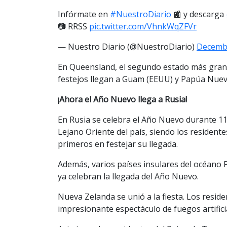
Infórmate en
#NuestroDiario
📰 y descarga
📷 RRSS
pic.twitter.com/VhnkWqZFVr
— Nuestro Diario (@NuestroDiario)
Decembe
En Queensland, el segundo estado más grande
festejos llegan a Guam (EEUU) y Papúa Nueva
¡Ahora el Año Nuevo llega a Rusia!
En Rusia se celebra el Año Nuevo durante 11
Lejano Oriente del país, siendo los resident
primeros en festejar su llegada.
Además, varios países insulares del océano Pa
ya celebran la llegada del Año Nuevo.
Nueva Zelanda se unió a la fiesta. Los resid
impresionante espectáculo de fuegos artifici