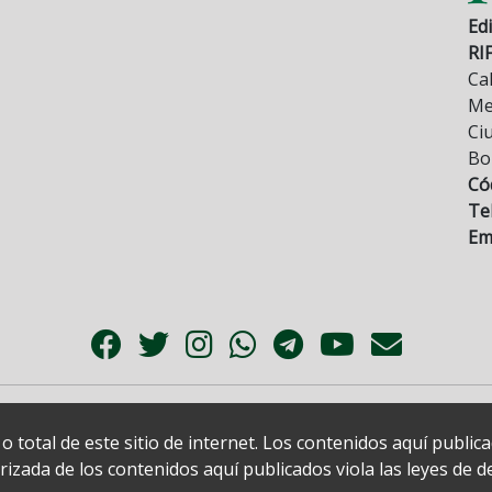
Edi
RI
Cal
Mez
Ci
Bo
Có
Tel
Ema
 total de este sitio de internet. Los contenidos aquí publi
zada de los contenidos aquí publicados viola las leyes de der