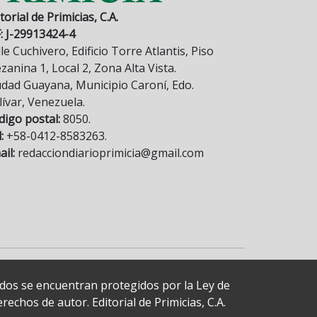
torial de Primicias, C.A.
F: J-29913424-4
le Cuchivero, Edificio Torre Atlantis, Piso
anina 1, Local 2, Zona Alta Vista.
udad Guayana, Municipio Caroní, Edo.
lívar, Venezuela.
digo postal:
8050.
:
+58-0412-8583263.
il:
redacciondiarioprimicia@gmail.com
cados se encuentran protegidos por la Ley de
echos de autor. Editorial de Primicias, C.A.