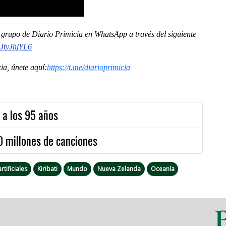
al grupo de Diario Primicia en WhatsApp a través del siguiente
JtyJhjYL6
a, únete aquí:
https://t.me/diarioprimicia
 a los 95 años
 millones de canciones
rtificiales
Kiribati
Mundo
Nueva Zelanda
Oceanía