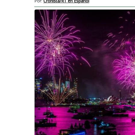
Por:
Cronista/RT en Español