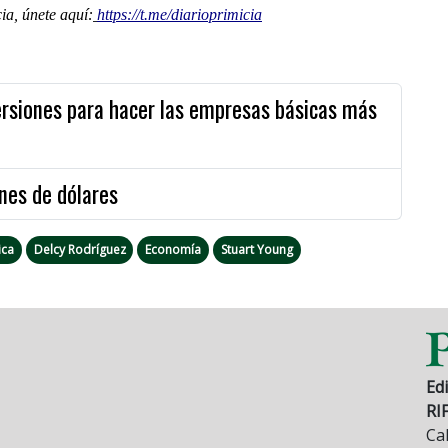
a, únete aquí:
https://t.me/diarioprimicia
ersiones para hacer las empresas básicas más
nes de dólares
ica
Delcy Rodríguez
Economía
Stuart Young
Edi
RI
Cal