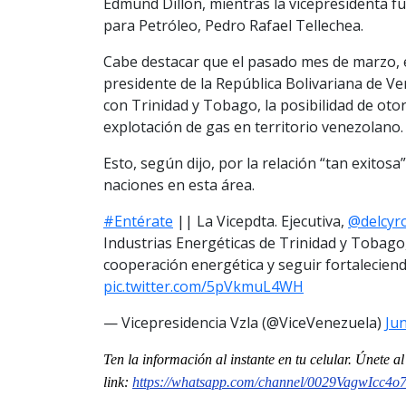
Edmund Dillon, mientras la vicepresidenta f
para Petróleo, Pedro Rafael Tellechea.
Cabe destacar que el pasado mes de marzo, e
presidente de la República Bolivariana de V
con Trinidad y Tobago, la posibilidad de otor
explotación de gas en territorio venezolano.
Esto, según dijo, por la relación “tan exito
naciones en esta área.
#Entérate
|| La Vicepdta. Ejecutiva,
@delcyr
Industrias Energéticas de Trinidad y Tobago,
cooperación energética y seguir fortaleciend
pic.twitter.com/5pVkmuL4WH
— Vicepresidencia Vzla (@ViceVenezuela)
Ju
Ten la informaci
ón al instante en tu celular. Únete a
link:
https://whatsapp.com/channel/0029VagwIcc4