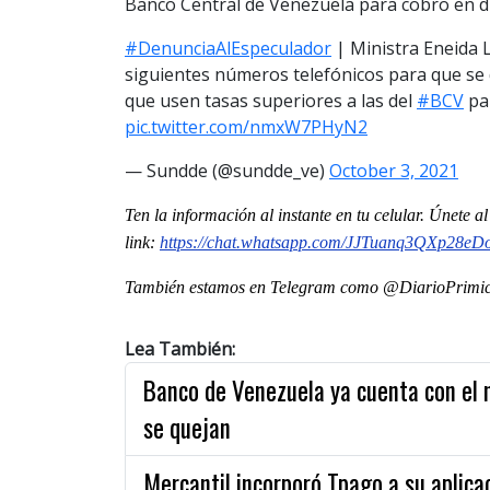
Banco Central de Venezuela para cobro en di
#DenunciaAlEspeculador
| Ministra Eneida L
siguientes números telefónicos para que se 
que usen tasas superiores a las del
#BCV
par
pic.twitter.com/nmxW7PHyN2
— Sundde (@sundde_ve)
October 3, 2021
Ten la información al instante en tu celular. Únete 
link:
https://chat.whatsapp.com/JJTuanq3QXp28e
También estamos en Telegram como @DiarioPrimici
Lea También:
Banco de Venezuela ya cuenta con el 
se quejan
Mercantil incorporó Tpago a su aplica