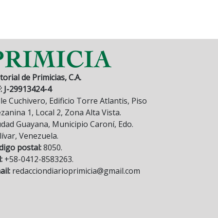
torial de Primicias, C.A.
F: J-29913424-4
le Cuchivero, Edificio Torre Atlantis, Piso
anina 1, Local 2, Zona Alta Vista.
udad Guayana, Municipio Caroní, Edo.
lívar, Venezuela.
digo postal:
8050.
:
+58-0412-8583263.
il:
redacciondiarioprimicia@gmail.com