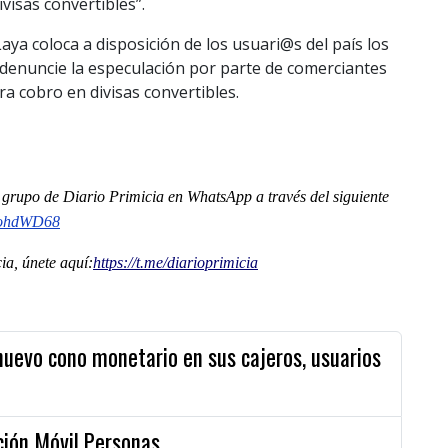
visas convertibles”.
aya coloca a disposición de los usuari@s del país los
denuncie la especulación por parte de comerciantes
a cobro en divisas convertibles.
al grupo de Diario Primicia en WhatsApp a través del siguiente
DohdWD68
a, únete aquí:
https://t.me/diarioprimicia
nuevo cono monetario en sus cajeros, usuarios
ción Móvil Personas