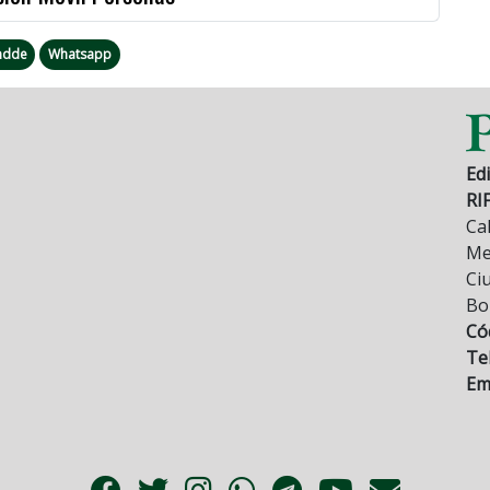
ndde
Whatsapp
Edi
RI
Cal
Mez
Ci
Bo
Có
Tel
Ema