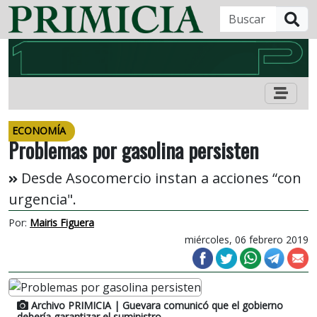
B
ECONOMÍA
Problemas por gasolina persisten
Desde Asocomercio instan a acciones “con
urgencia".
Por:
Mairis Figuera
miércoles, 06 febrero 2019
Archivo PRIMICIA
| Guevara comunicó que el gobierno
debería garantizar el suministro