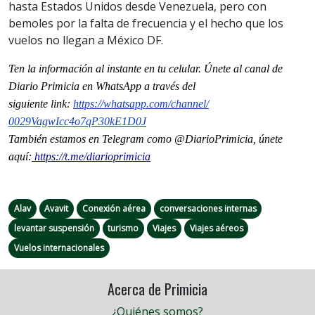
hasta Estados Unidos desde Venezuela, pero con
bemoles por la falta de frecuencia y el hecho que los
vuelos no llegan a México DF.
Ten la informaci
ón al instante en tu celular. Únete al
canal
de
Diario Primicia en WhatsApp a través del
siguiente
link
:
https://whatsapp.com/channel/
0029VagwIcc4o7qP30kE1D0J
También estamos en Telegram como @DiarioPrimicia, únete
aquí:
https://t.me/diarioprimicia
Alav
Avavit
Conexión aérea
conversaciones internas
levantar suspensión
turismo
Viajes
Viajes aéreos
Vuelos internacionales
Acerca de Primicia
¿Quiénes somos?