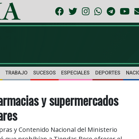
TRABAJO
SUCESOS
ESPECIALES
DEPORTES
NACI
farmacias y supermercados
ares
mpras y Contenido Nacional del Ministerio
ó que prohibían a Tiendas Beco ofrecer el