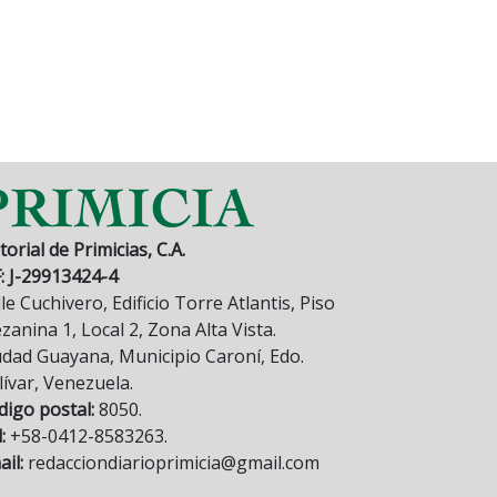
torial de Primicias, C.A.
F: J-29913424-4
le Cuchivero, Edificio Torre Atlantis, Piso
anina 1, Local 2, Zona Alta Vista.
udad Guayana, Municipio Caroní, Edo.
lívar, Venezuela.
digo postal:
8050.
:
+58-0412-8583263.
il:
redacciondiarioprimicia@gmail.com