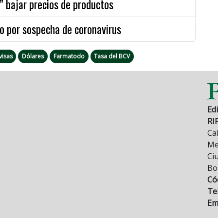
 bajar precios de productos
o por sospecha de coronavirus
visas
Dólares
Farmatodo
Tasa del BCV
Edi
RI
Cal
Mez
Ci
Bo
Có
Tel
Ema