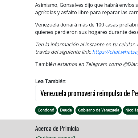
Asimismo, Gonsalves dijo que habrá envíos se
agrícolas y asfalto libre para reparar las car
Venezuela donará más de 100 casas prefabri
quienes perdieron sus hogares durante desa
Ten la información al instante en tu celular
través del siguiente link:
https://chat.what
Tambié
n estamos en Telegram como @Diario
Lea También:
Venezuela promoverá reimpulso de Petr
Condonó
Deuda
Gobierno de Venezuela
Nicolá
Acerca de Primicia
¿Quiénes somos?