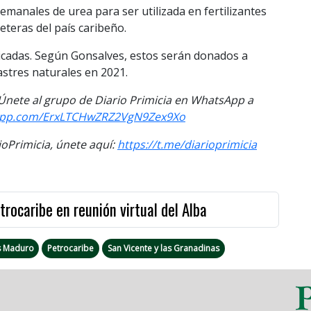
manales de urea para ser utilizada en fertilizantes
reteras del país caribeño.
cadas. Según Gonsalves, estos serán donados a
stres naturales en 2021.
. Únete al grupo de Diario Primicia en WhatsApp a
sapp.com/ErxLTCHwZRZ2VgN9Zex9Xo
Primicia, únete aquí:
https://t.me/diarioprimicia
ocaribe en reunión virtual del Alba
s Maduro
Petrocaribe
San Vicente y las Granadinas