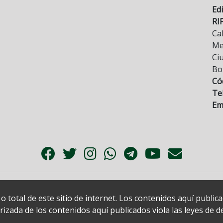
Edi
RI
Cal
Mez
Ci
Bo
Có
Tel
Ema
 total de este sitio de internet. Los contenidos aquí publi
zada de los contenidos aquí publicados viola las leyes de der