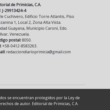
torial de Primicias, C.A.
F: J-29913424-4
le Cuchivero, Edificio Torre Atlantis, Piso
anina 1, Local 2, Zona Alta Vista.
udad Guayana, Municipio Caroní, Edo.
lívar, Venezuela.
digo postal:
8050.
:
+58-0412-8583263.
il:
redacciondiarioprimicia@gmail.com
cados se encuentran protegidos por la Ley de
echos de autor. Editorial de Primicias, C.A.