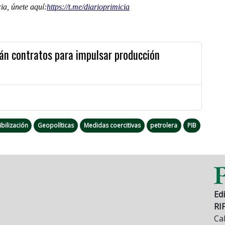
a, únete aquí:
https://t.me/diarioprimicia
án contratos para impulsar producción
ibilización
Geopolíticas
Medidas coercitivas
petrolera
PIB
Edi
RI
Cal