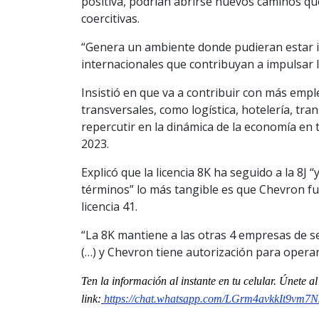
positiva, podrían abrirse nuevos caminos que
coercitivas.
“Genera un ambiente donde pudieran estar 
internacionales que contribuyan a impulsar l
Insistió en que va a contribuir con más emp
transversales, como logística, hotelería, tr
repercutir en la dinámica de la economía en 
2023.
Explicó que la licencia 8K ha seguido a la 8
términos” lo más tangible es que Chevron fue
licencia 41.
“La 8K mantiene a las otras 4 empresas de se
(…) y Chevron tiene autorización para operar
Ten la información al instante en tu celular. Únete 
link:
https://chat.whatsapp.com/LGrm4avkkIt9vm