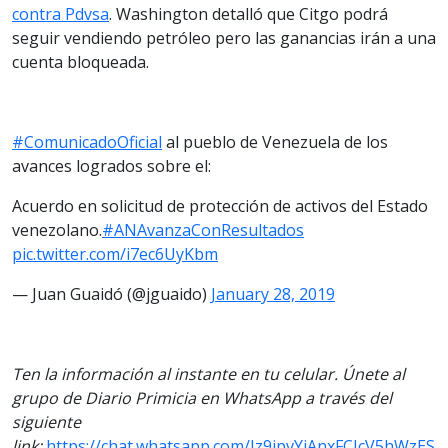
contra Pdvsa
. Washington detalló que Citgo podrá
seguir vendiendo petróleo pero las ganancias irán a una
cuenta bloqueada.
#ComunicadoOficial
al pueblo de Venezuela de los
avances logrados sobre el:
Acuerdo en solicitud de protección de activos del Estado
venezolano.
#ANAvanzaConResultados
pic.twitter.com/i7ec6UyKbm
— Juan Guaidó (@jguaido)
January 28, 2019
Ten la información al instante en tu celular. Únete al
grupo de Diario Primicia en WhatsApp a través del
siguiente
link:
https://chat.whatsapp.com/Iz9ipvYjAnxFCJcV5hWzES