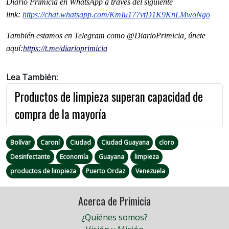
Diario Primicia en WhatsApp a través del siguiente
link:
https://chat.whatsapp.com/
KmIu177vtD1K9KnLMwoNgo
También estamos en Telegram como @DiarioPrimicia, únete
aquí:
https://t.me/
diarioprimicia
Lea También:
Productos de limpieza superan capacidad de
compra de la mayoría
Bolívar
Caroní
Ciudad
Ciudad Guayana
cloro
Desinfectante
Economía
Guayana
limpieza
productos de limpieza
Puerto Ordaz
Venezuela
Acerca de Primicia
¿Quiénes somos?