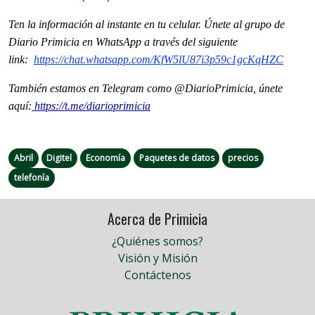
Ten la informaci
ón al instante en tu celular. Únete al grupo de
Diario Primicia en WhatsApp a través del siguiente
link:
https://chat.whatsapp.com/
KfW5lU87i3p59c1gcKqHZC
También estamos en Telegram como @DiarioPrimicia, únete
aquí:
https://t.me/diarioprimicia
Abril
Digitel
Economía
Paquetes de datos
precios
telefonía
Acerca de Primicia
¿Quiénes somos?
Visión y Misión
Contáctenos