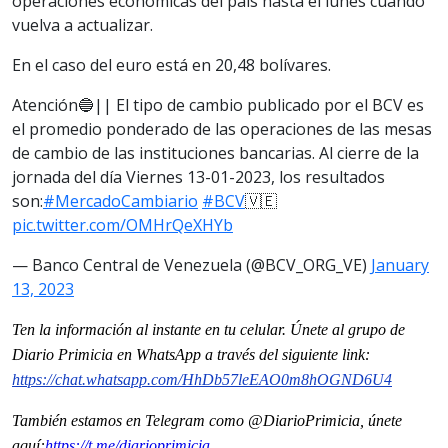
operaciones económicas del país hasta el lunes cuando
vuelva a actualizar.
En el caso del euro está en 20,48 bolívares.
Atención🔵|| El tipo de cambio publicado por el BCV es
el promedio ponderado de las operaciones de las mesas
de cambio de las instituciones bancarias. Al cierre de la
jornada del día Viernes 13-01-2023, los resultados
son:
#MercadoCambiario
#BCV
🇻🇪
pic.twitter.com/OMHrQeXHYb
— Banco Central de Venezuela (@BCV_ORG_VE)
January
13, 2023
Ten la información al instante en tu celular. Únete al grupo de
Diario Primicia en WhatsApp a través del siguiente link:
https://chat.whatsapp.com/HhDb57leEAO0m8hOGND6U4
También estamos en Telegram como @DiarioPrimicia, únete
aquí:
https://t.me/diarioprimicia