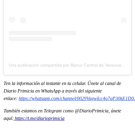
Una publicación compartida por Banco Central de Venezuela (@bcv.org.ve)
Ten la información
al instante en tu celular. Únete al
canal
de
Diario Primicia en WhatsApp a través del siguiente
enlace:
https://whatsapp.com/channel/0029VagwIcc4o7qP30kE1D0
También estamos en Telegram como @DiarioPrimicia, únete
aquí:
https://t.me/diarioprimicia