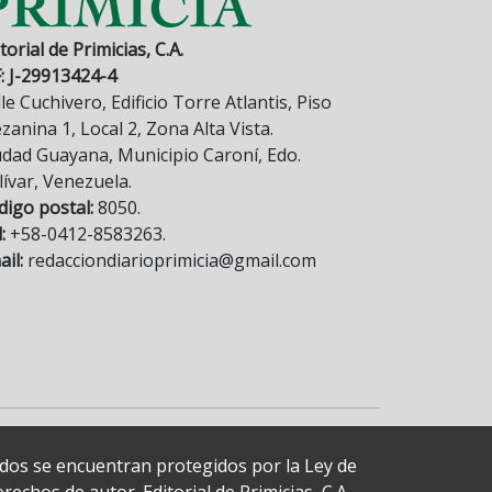
torial de Primicias, C.A.
F: J-29913424-4
le Cuchivero, Edificio Torre Atlantis, Piso
anina 1, Local 2, Zona Alta Vista.
udad Guayana, Municipio Caroní, Edo.
lívar, Venezuela.
digo postal:
8050.
:
+58-0412-8583263.
il:
redacciondiarioprimicia@gmail.com
cados se encuentran protegidos por la Ley de
echos de autor. Editorial de Primicias, C.A.