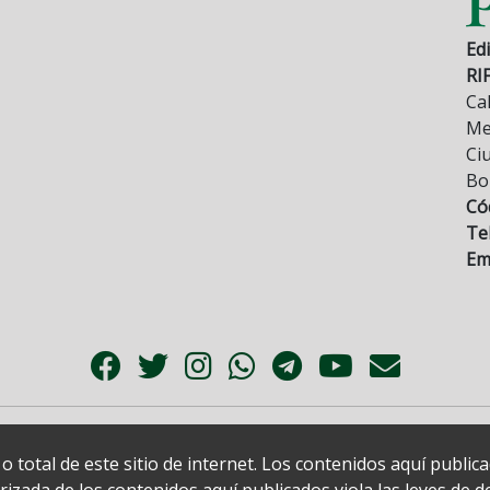
Edi
RI
Cal
Mez
Ci
Bo
Có
Tel
Ema
 total de este sitio de internet. Los contenidos aquí publi
zada de los contenidos aquí publicados viola las leyes de der