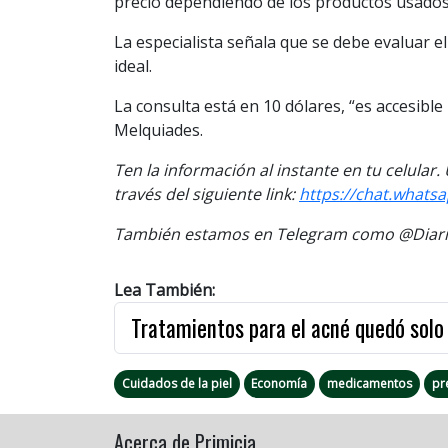
precio dependiendo de los productos usados
La especialista señala que se debe evaluar el 
ideal.
La consulta está en 10 dólares, “es accesible
Melquiades.
Ten la información al instante en tu celular
través del siguiente link:
https://chat.whats
También estamos en Telegram como @Diario
Lea También:
Tratamientos para el acné quedó solo
Cuidados de la piel
Economía
medicamentos
pr
Acerca de Primicia