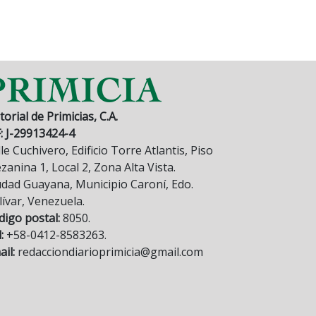
torial de Primicias, C.A.
F: J-29913424-4
le Cuchivero, Edificio Torre Atlantis, Piso
anina 1, Local 2, Zona Alta Vista.
udad Guayana, Municipio Caroní, Edo.
lívar, Venezuela.
digo postal:
8050.
:
+58-0412-8583263.
il:
redacciondiarioprimicia@gmail.com