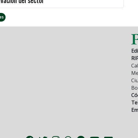
es
Edi
RI
Cal
Mez
Ci
Bo
Có
Tel
Ema