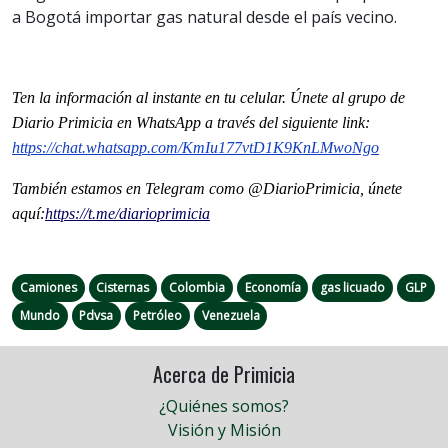
a Bogotá importar gas natural desde el país vecino.
Ten la información al instante en tu celular. Únete al grupo de
Diario Primicia en WhatsApp a través del siguiente link:
https://chat.whatsapp.com/
KmIu177vtD1K9KnLMwoNgo
También estamos en Telegram como @DiarioPrimicia, únete
aquí:
https://t.me/
diarioprimicia
Camiones
Cisternas
Colombia
Economía
gas licuado
GLP
Mundo
Pdvsa
Petróleo
Venezuela
Acerca de Primicia
¿Quiénes somos?
Visión y Misión