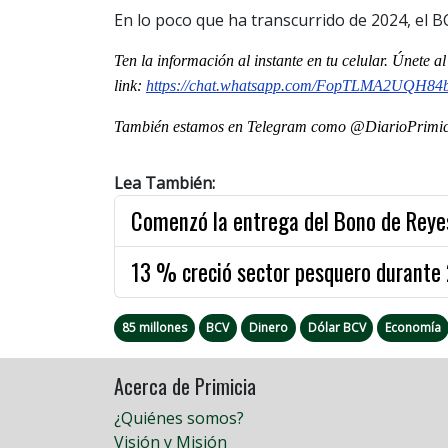
En lo poco que ha transcurrido de 2024, el B
Ten la informaci
ón al instante en tu celular. Únete 
link:
https://chat.whatsapp.com/FopTLMA2UQH8
También estamos en Telegram como @DiarioPrimici
Lea También:
Comenzó la entrega del Bono de Reye
13 % creció sector pesquero durante
85 millones
BCV
Dinero
Dólar BCV
Economía
Acerca de Primicia
¿Quiénes somos?
Visión y Misión