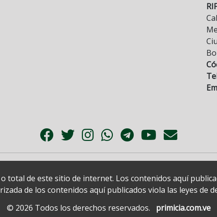
RI
Cal
Mez
Ci
Bo
Có
Tel
Ema
 total de este sitio de internet. Los contenidos aquí publi
zada de los contenidos aquí publicados viola las leyes de der
© 2026 Todos los derechos reservados.
primicia.com.ve