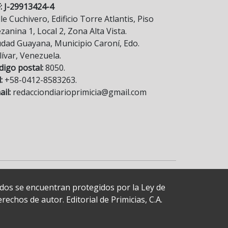
F: J-29913424-4
le Cuchivero, Edificio Torre Atlantis, Piso
anina 1, Local 2, Zona Alta Vista.
udad Guayana, Municipio Caroní, Edo.
lívar, Venezuela.
digo postal:
8050.
:
+58-0412-8583263.
il:
redacciondiarioprimicia@gmail.com
cados se encuentran protegidos por la Ley de
echos de autor. Editorial de Primicias, C.A.