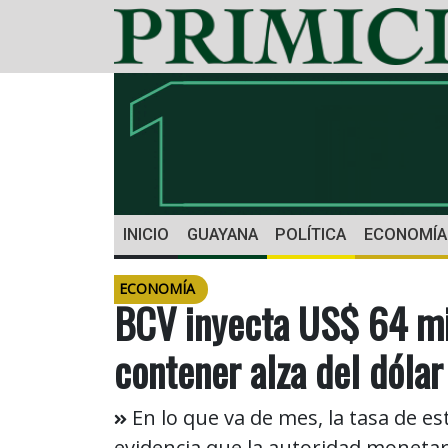
INICIO
GUAYANA
POLÍTICA
ECONOMÍA
ECONOMÍA
BCV inyecta US$ 64 mi
contener alza del dólar
En lo que va de mes, la tasa de e
evidencia que la autoridad monetari