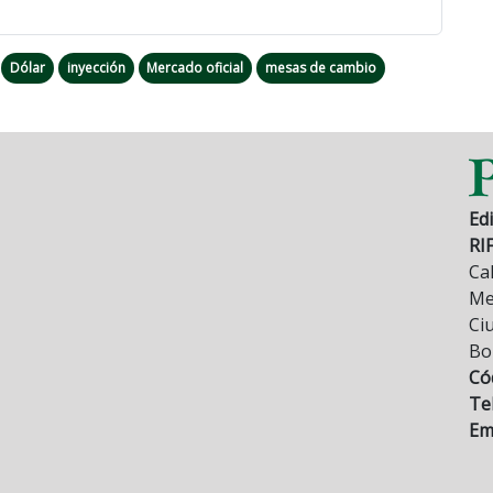
Dólar
inyección
Mercado oficial
mesas de cambio
Edi
RI
Cal
Mez
Ci
Bo
Có
Tel
Ema