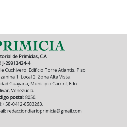
torial de Primicias, C.A.
F: J-29913424-4
le Cuchivero, Edificio Torre Atlantis, Piso
anina 1, Local 2, Zona Alta Vista.
udad Guayana, Municipio Caroní, Edo.
lívar, Venezuela.
digo postal:
8050.
:
+58-0412-8583263.
il:
redacciondiarioprimicia@gmail.com