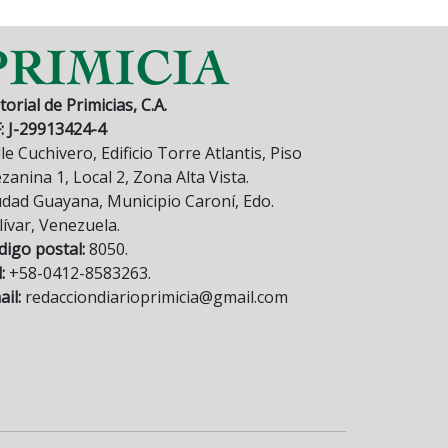
torial de Primicias, C.A.
F: J-29913424-4
le Cuchivero, Edificio Torre Atlantis, Piso
anina 1, Local 2, Zona Alta Vista.
udad Guayana, Municipio Caroní, Edo.
lívar, Venezuela.
digo postal:
8050.
:
+58-0412-8583263.
il:
redacciondiarioprimicia@gmail.com