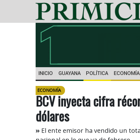
INICIO
GUAYANA
POLÍTICA
ECONOMÍA
ECONOMÍA
BCV inyecta cifra réco
dólares
El ente emisor ha vendido un tota
nacional en lo que va de febrero.