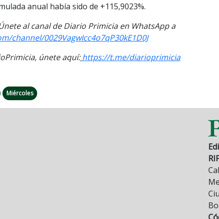
umulada anual había sido de +115,9023%.
 Únete al
canal
de Diario Primicia en WhatsApp a
om/channel/
0029VagwIcc4o7qP30kE1D0J
Primicia, únete aquí:
https://t.me/
diarioprimicia
Miércoles
Edi
RI
Cal
Mez
Ci
Bo
Có