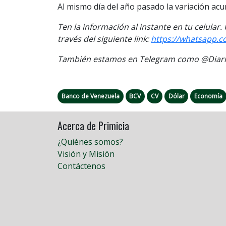
Al mismo día del año pasado la variación ac
Ten la informaci
ón al instante en tu celular.
través del siguiente link:
https://
whatsapp.c
También estamos en Telegram como @Diario
Banco de Venezuela
BCV
CV
Dólar
Economía
Acerca de Primicia
¿Quiénes somos?
Visión y Misión
Contáctenos